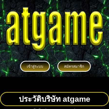
เข้าสู่ระบบ
สมัครสมาชิก
ประวัติบริษัท atgame