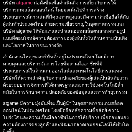
บริษัท
atgame
ก่อตั้งขึ้นเพื่อดำเนินกิจการเกี่ยวกับการให้
บริการเกมสล็อตออนไลน์ โดยมุ่งเน้นไปที่การสร้าง
ประสบการณ์การเล่นที่มีคุณภาพสูงและมีความน่าเชื่อถือให้กับ
ผู้เล่นทั่วประเทศไทย ด้วยความเชี่ยวชาญในอุตสาหกรรมเกม
บริษัท atgame ได้พัฒนาและนำเสนอเกมสล็อตหลากหลายรูป
แบบที่ตอบโจทย์ความต้องการของผู้เล่นทั้งในด้านความบันเทิง
และโอกาสในการชนะรางวัล
สำนักงานใหญ่ของบริษัทตั้งอยู่ในประเทศไทย โดยมีการ
ควบคุมและบริหารจัดการโดยทีมงานมืออาชีพที่มี
ประสบการณ์ในด้านเกมออนไลน์และเทคโนโลยีสารสนเทศ
บริษัทให้ความสำคัญกับความปลอดภัยของผู้เล่นเป็นอันดับแรก
ด้วยระบบการจัดการที่ได้มาตรฐานและการใช้เทคโนโลยีล้ำ
สมัยในการรักษาความปลอดภัยของข้อมูลและการทำธุรกรรม
atgame มีความมุ่งมั่นที่จะเป็นผู้นำในอุตสาหกรรมเกมสล็อต
ออนไลน์ในประเทศไทย โดยยึดถือหลักความซื่อสัตย์ ความ
โปร่งใส และความเป็นมืออาชีพในการให้บริการ เพื่อตอบสนอง
ความต้องการของลูกค้าและพัฒนาตลาดเกมออนไลน์ให้เติบโต
ยิ่งขึ้น